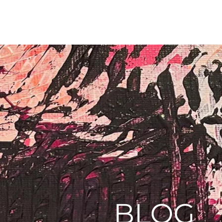
jbohn.art
BLOG